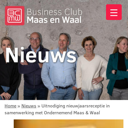
Nieuws
Home
»
Nieuws
»
Uitnodiging nieuwjaarsreceptie in
samenwerking met Ondernemend Maas & Waal