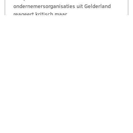
ondernemersorganisaties uit Gelderland
reageert kritisch maar…
LEES VERDER