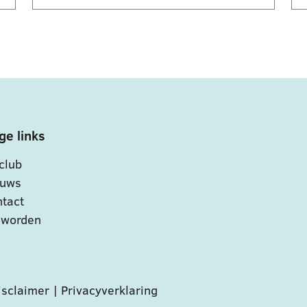
ge links
club
euws
tact
 worden
isclaimer
|
Privacyverklaring