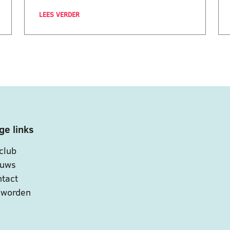
LEES VERDER
ge links
club
euws
tact
 worden