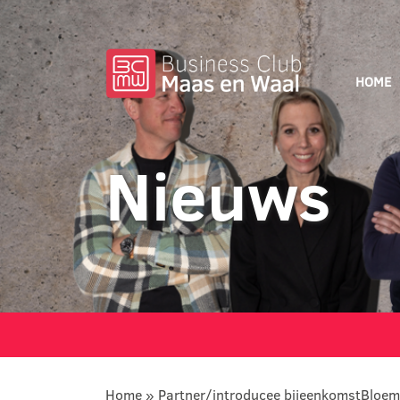
HOME
Nieuws
Home
»
Partner/introducee bijeenkomstBloe