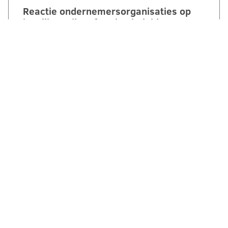
Reactie ondernemersorganisaties op
invulling stikstofstrokenbeleid GS
Gelderland:
‘Voorstel biedt perspectief maar mist nog
duidelijke randvoorwaarden en
compensatie’. Een brede coalitie van
ondernemersorganisaties uit Gelderland
reageert kritisch maar…
LEES VERDER