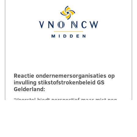
Reactie ondernemersorganisaties op
invulling stikstofstrokenbeleid GS
Gelderland:
‘Voorstel biedt perspectief maar mist nog
duidelijke randvoorwaarden en
compensatie’. Een brede coalitie van
ondernemersorganisaties uit Gelderland
reageert kritisch maar…