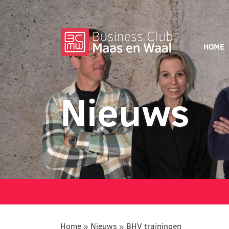
HOME
Nieuws
Home
»
Nieuws
»
BHV trainingen