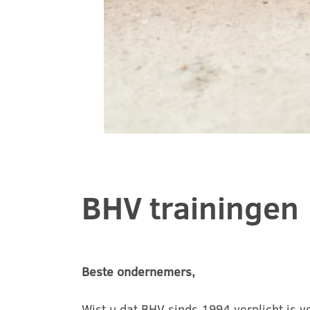
BHV trainingen
Beste ondernemers,
Wist u dat BHV sinds 1994 verplicht is