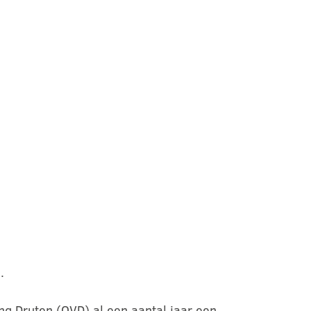
.
g Druten (OVD) al een aantal jaar een