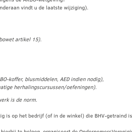
deraan vindt u de laatste wijziging).
bowet artikel 15).
BO-koffer, blusmiddelen, AED indien nodig),
atige herhalingscursussen/oefeningen).
werk is de norm.
g is op het bedrijf (of in de winkel) die BHV-getraind is
ierbij te helpen, organiseert de OndernemersVerenigin