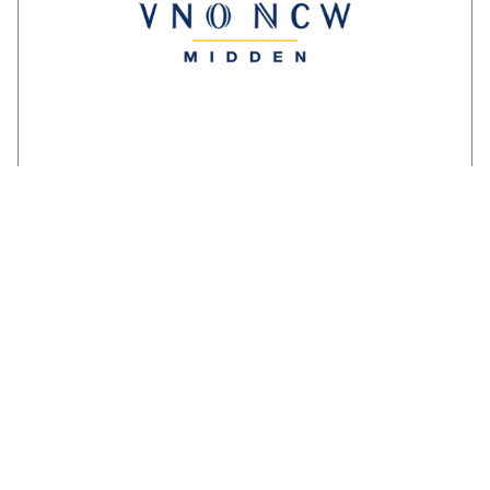
Reactie ondernemersorganisaties op
invulling stikstofstrokenbeleid GS
Gelderland:
‘Voorstel biedt perspectief maar mist nog
duidelijke randvoorwaarden en
compensatie’. Een brede coalitie van
ondernemersorganisaties uit Gelderland
reageert kritisch maar…
LEES VERDER