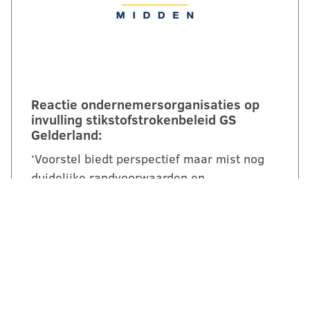
Reactie ondernemersorganisaties op
invulling stikstofstrokenbeleid GS
Gelderland:
‘Voorstel biedt perspectief maar mist nog
duidelijke randvoorwaarden en
compensatie’. Een brede coalitie van
ondernemersorganisaties uit Gelderland
reageert kritisch maar…
LEES VERDER