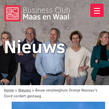
Nieuws
Home
»
Nieuws
»
Bouw verpleeghuis Oranje Nassau’s
Oord vordert gestaag