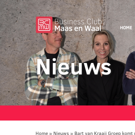
HOME
Nieuws
Home
»
Nieuws
»
Bart van Kraaij Groep komt