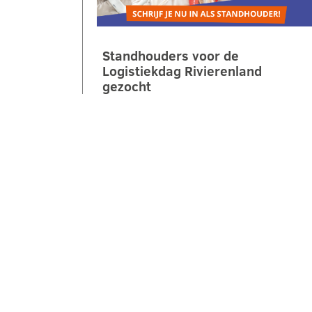
Standhouders voor de
Logistiekdag Rivierenland
gezocht
Op zaterdag 10 oktober 2026 laten
we jongeren ontdekken hoe leuk,
belangrijk en veelzijdig logistiek is.
Tijdens de 2e Logistiekdag
Rivierenland bij…
LEES VERDER