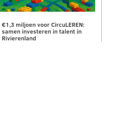
€1,3 miljoen voor CircuLEREN:
samen investeren in talent in
Rivierenland
ROC Rivor ontvangt €1,3 miljoen
subsidie vanuit het Regionaal
Investeringsfonds mbo (RIF) voor
het project CircuLEREN 2.0. Met
deze bijdrage…
LEES VERDER