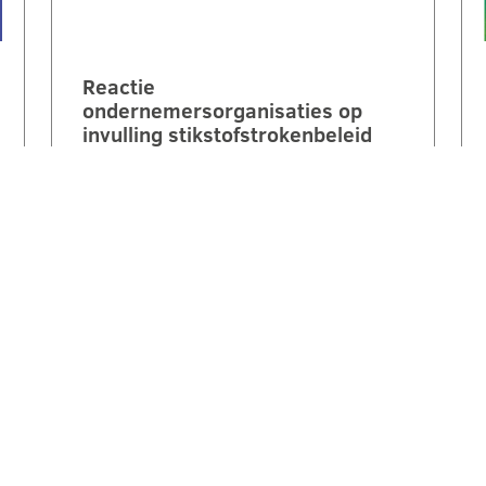
Reactie
ondernemersorganisaties op
invulling stikstofstrokenbeleid
GS Gelderland:
‘Voorstel biedt perspectief maar
mist nog duidelijke
randvoorwaarden en compensatie’.
Een brede coalitie van
ondernemersorganisaties uit
Gelderland reageert kritisch maar…
LEES VERDER