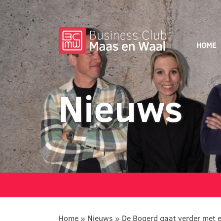
HOME
Nieuws
Home
»
Nieuws
»
De Bogerd gaat verder met ee