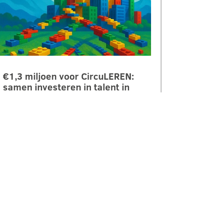
€1,3 miljoen voor CircuLEREN:
samen investeren in talent in
Rivierenland
ROC Rivor ontvangt €1,3 miljoen
subsidie vanuit het Regionaal
Investeringsfonds mbo (RIF) voor
het project CircuLEREN 2.0. Met
deze bijdrage…
LEES VERDER