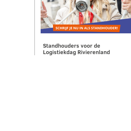
Standhouders voor de
Logistiekdag Rivierenland
gezocht
Op zaterdag 10 oktober 2026 laten
we jongeren ontdekken hoe leuk,
belangrijk en veelzijdig logistiek is.
Tijdens de 2e Logistiekdag
Rivierenland bij…
LEES VERDER