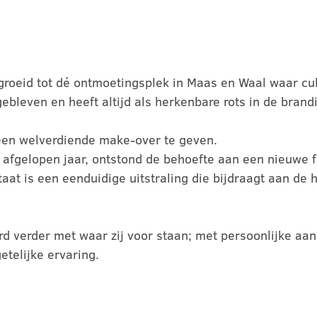
egroeid tot dé ontmoetingsplek in Maas en Waal waar cu
e gebleven en heeft altijd als herkenbare rots in de bran
 een welverdiende make-over te geven.
fgelopen jaar, ontstond de behoefte aan een nieuwe fris
taat is een eenduidige uitstraling die bijdraagt aan de
rd verder met waar zij voor staan; met persoonlijke aa
telijke ervaring.