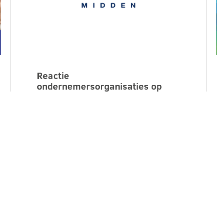
Reactie
ondernemersorganisaties op
invulling stikstofstrokenbeleid
GS Gelderland:
‘Voorstel biedt perspectief maar
mist nog duidelijke
randvoorwaarden en compensatie’.
Een brede coalitie van
ondernemersorganisaties uit
Gelderland reageert kritisch maar…
LEES VERDER