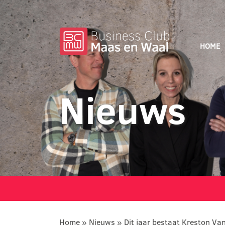
HOME
Nieuws
Home
»
Nieuws
»
Dit jaar bestaat Kreston Va