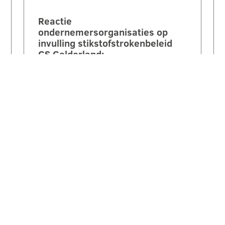
Reactie
ondernemersorganisaties op
invulling stikstofstrokenbeleid
GS Gelderland:
‘Voorstel biedt perspectief maar
mist nog duidelijke
randvoorwaarden en compensatie’.
Een brede coalitie van
ondernemersorganisaties uit
Gelderland reageert kritisch maar…
LEES VERDER