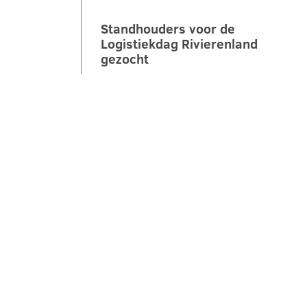
Standhouders voor de
Logistiekdag Rivierenland
gezocht
Op zaterdag 10 oktober 2026 laten
we jongeren ontdekken hoe leuk,
belangrijk en veelzijdig logistiek is.
Tijdens de 2e Logistiekdag
Rivierenland bij…
LEES VERDER