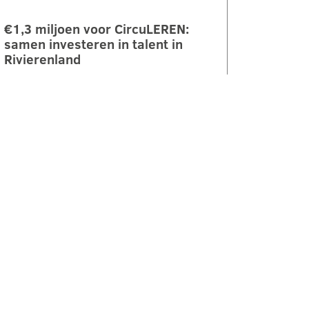
€1,3 miljoen voor CircuLEREN:
samen investeren in talent in
Rivierenland
ROC Rivor ontvangt €1,3 miljoen
subsidie vanuit het Regionaal
Investeringsfonds mbo (RIF) voor
het project CircuLEREN 2.0. Met
deze bijdrage…
LEES VERDER