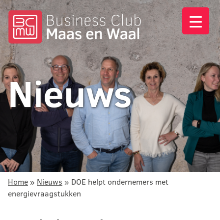
Nieuws
Home
»
Nieuws
»
DOE helpt ondernemers met
energievraagstukken