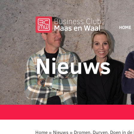
HOME
Nieuws
Home
»
Nieuws
»
Dromen, Durven, Doen in de