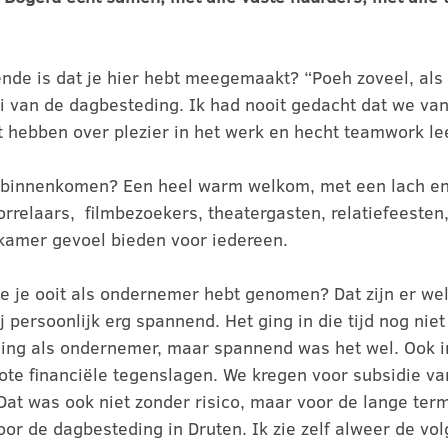
nde is dat je hier hebt meegemaakt? “Poeh zoveel, als
ei van de dagbesteding. Ik had nooit gedacht dat we v
hebben over plezier in het werk en hecht teamwork leer
e binnenkomen? Een heel warm welkom, met een lach en
orrelaars, filmbezoekers, theatergasten, relatiefeeste
kamer gevoel bieden voor iedereen.
e je ooit als ondernemer hebt genomen? Dat zijn er we
ersoonlijk erg spannend. Het ging in die tijd nog niet
aging als ondernemer, maar spannend was het wel. Ook 
ote financiële tegenslagen. We kregen voor subsidie v
Dat was ook niet zonder risico, maar voor de lange ter
or de dagbesteding in Druten. Ik zie zelf alweer de vo