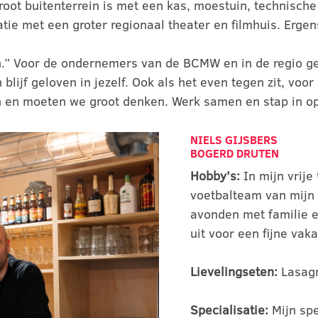
groot buitenterrein is met een kas, moestuin, technisch
tie met een groter regionaal theater en filmhuis. Erge
.” Voor de ondernemers van de BCMW en in de regio geef
lijf geloven in jezelf. Ook als het even tegen zit, voor 
en en moeten we groot denken. Werk samen en stap in o
NIELS GIJSBERS
BOGERD DRUTEN
Hobby’s:
In mijn vrije 
voetbalteam van mijn z
avonden met familie e
uit voor een fijne vaka
Lievelingseten:
Lasagn
Specialisatie:
Mijn sp