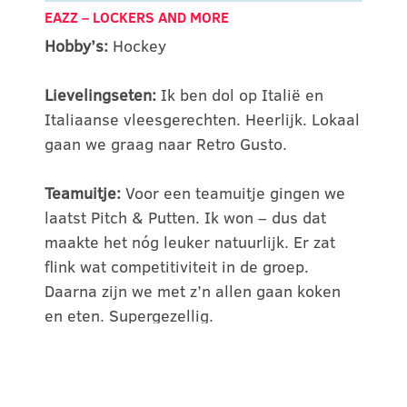
EAZZ –
LOCKERS AND MORE
Hobby’s:
Hockey
Lievelingseten:
Ik ben dol op Italië en
Italiaanse vleesgerechten. Heerlijk. Lokaal
gaan we graag naar Retro Gusto.
Teamuitje:
Voor een teamuitje gingen we
laatst Pitch & Putten. Ik won – dus dat
maakte het nóg leuker natuurlijk. Er zat
flink wat competitiviteit in de groep.
Daarna zijn we met z’n allen gaan koken
en eten. Supergezellig.
Specialisatie:
Ik denk actief mee en kom
snel met oplossingsgerichte ideeën, wat