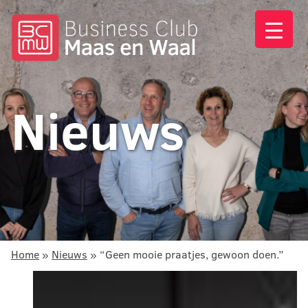
Nieuws
Home
»
Nieuws
»
“Geen mooie praatjes, gewoon doen.”