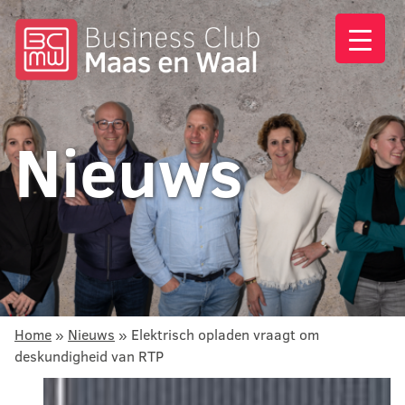
Nieuws
Home
»
Nieuws
»
Elektrisch opladen vraagt om
deskundigheid van RTP