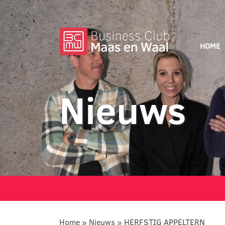
HOME
Nieuws
Home
»
Nieuws
»
HERFSTIG APPELTERN