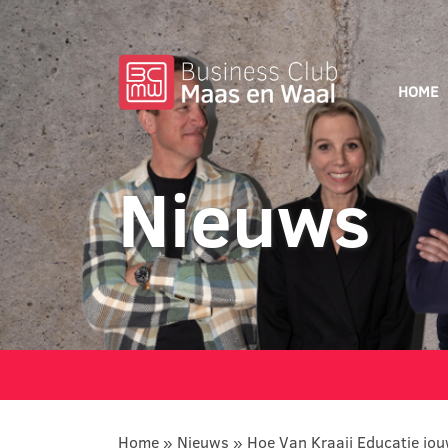
HOME
Nieuws
Home
»
Nieuws
»
Hoe Van Kraaij Educatie jo