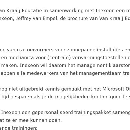
 Van Kraaij Educatie in samenwerking met Inexeon een m
exeon, Jeffrey van Empel, de brochure van Van Kraaij E
eren van o.a. omvormers voor zonnepaneelinstallaties e
 en mechanica voor (centrale) verwarmingstoestellen 
 te maken. Inexeon wil daarom het management klaarsto
hebben alle medewerkers van het managementteam trai
 niet uitgebreid kennis gemaakt met het Microsoft O
tijd besparen als je de mogelijkheden kent en goed lee
t Inexeon een gepersonaliseerd trainingspakket samenge
t ze er mee kunnen doen.
ende trainingen: