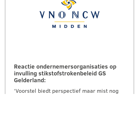
Reactie ondernemersorganisaties op
invulling stikstofstrokenbeleid GS
Gelderland:
‘Voorstel biedt perspectief maar mist nog
duidelijke randvoorwaarden en
compensatie’. Een brede coalitie van
ondernemersorganisaties uit Gelderland
reageert kritisch maar…
LEES VERDER