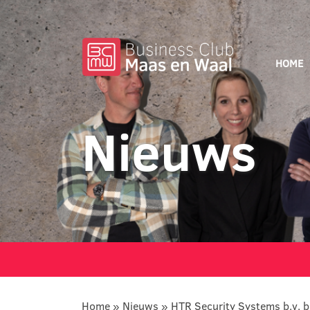
HOME
Nieuws
Home
»
Nieuws
»
HTR Security Systems b.v. br