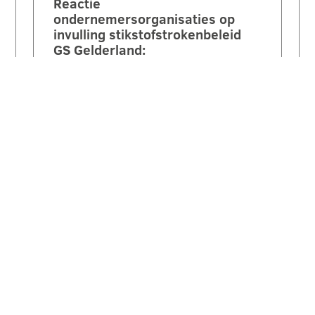
Reactie
ondernemersorganisaties op
invulling stikstofstrokenbeleid
GS Gelderland:
‘Voorstel biedt perspectief maar
mist nog duidelijke
randvoorwaarden en compensatie’.
Een brede coalitie van
ondernemersorganisaties uit
Gelderland reageert kritisch maar…
LEES VERDER