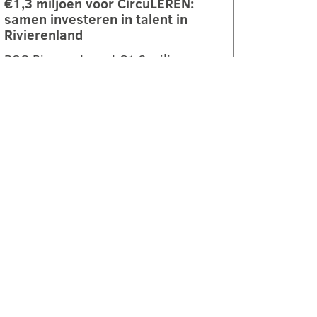
€1,3 miljoen voor CircuLEREN:
samen investeren in talent in
Rivierenland
ROC Rivor ontvangt €1,3 miljoen
subsidie vanuit het Regionaal
Investeringsfonds mbo (RIF) voor
het project CircuLEREN 2.0. Met
deze bijdrage…
LEES VERDER