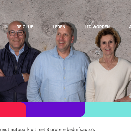
DE CLUB
LEDEN
LID WORDEN
eidt autopark uit met 3 grotere bedrijfsauto’s