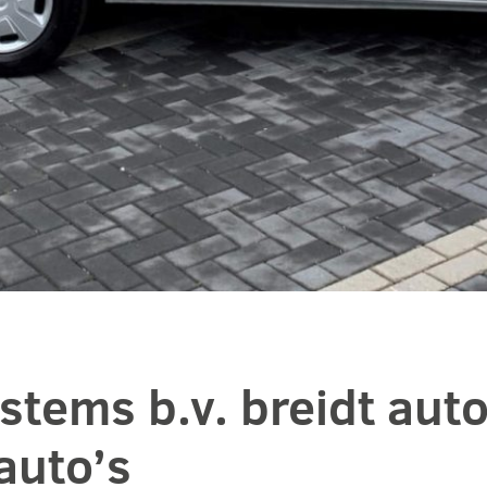
stems b.v. breidt auto
auto’s