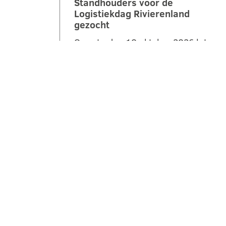
Standhouders voor de
Logistiekdag Rivierenland
gezocht
Op zaterdag 10 oktober 2026 laten
we jongeren ontdekken hoe leuk,
belangrijk en veelzijdig logistiek is.
Tijdens de 2e Logistiekdag
Rivierenland bij…
LEES VERDER