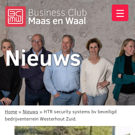
Nieuws
Home
»
Nieuws
»
HTR security systems bv beveiligd
bedrijventerrein Westerhout Zuid.