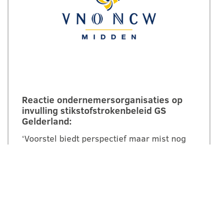
Reactie ondernemersorganisaties op
invulling stikstofstrokenbeleid GS
Gelderland:
‘Voorstel biedt perspectief maar mist nog
duidelijke randvoorwaarden en
compensatie’. Een brede coalitie van
ondernemersorganisaties uit Gelderland
reageert kritisch maar…
LEES VERDER