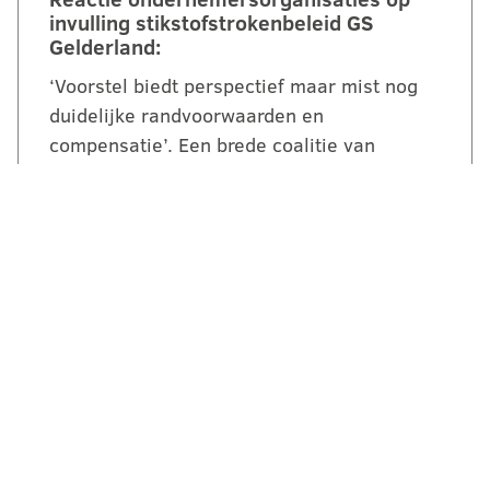
invulling stikstofstrokenbeleid GS
Gelderland:
‘Voorstel biedt perspectief maar mist nog
duidelijke randvoorwaarden en
compensatie’. Een brede coalitie van
ondernemersorganisaties uit Gelderland
reageert kritisch maar…
LEES VERDER