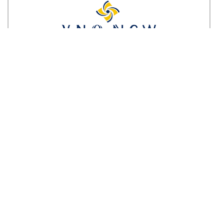
Reactie ondernemersorganisaties op
invulling stikstofstrokenbeleid GS
Gelderland:
‘Voorstel biedt perspectief maar mist nog
duidelijke randvoorwaarden en
compensatie’. Een brede coalitie van
ondernemersorganisaties uit Gelderland
reageert kritisch maar…