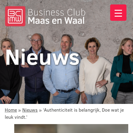
Nieuws
Home
»
Nieuws
»
‘Authenticiteit is belangrijk, Doe wat je
leuk vindt.’