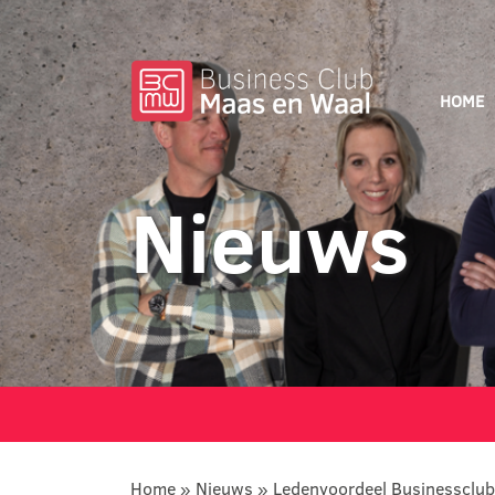
HOME
Nieuws
Home
»
Nieuws
»
Ledenvoordeel Businessclub