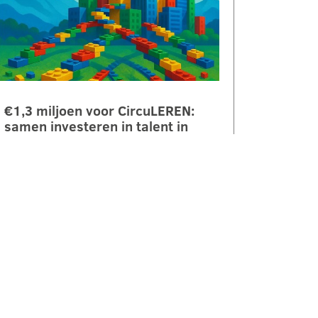
€1,3 miljoen voor CircuLEREN:
samen investeren in talent in
Rivierenland
ROC Rivor ontvangt €1,3 miljoen
subsidie vanuit het Regionaal
Investeringsfonds mbo (RIF) voor
het project CircuLEREN 2.0. Met
deze bijdrage…
LEES VERDER