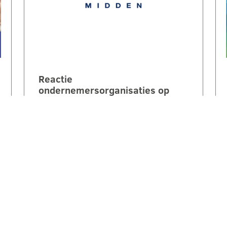
Reactie
ondernemersorganisaties op
invulling stikstofstrokenbeleid
GS Gelderland:
‘Voorstel biedt perspectief maar
mist nog duidelijke
randvoorwaarden en compensatie’.
Een brede coalitie van
ondernemersorganisaties uit
Gelderland reageert kritisch maar…
LEES VERDER