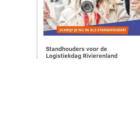
Standhouders voor de
Logistiekdag Rivierenland
gezocht
Op zaterdag 10 oktober 2026 laten
we jongeren ontdekken hoe leuk,
belangrijk en veelzijdig logistiek is.
Tijdens de 2e Logistiekdag
Rivierenland bij…
LEES VERDER