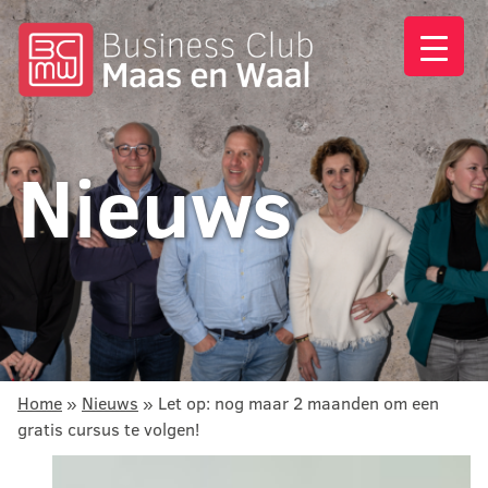
Nieuws
Home
»
Nieuws
»
Let op: nog maar 2 maanden om een
gratis cursus te volgen!