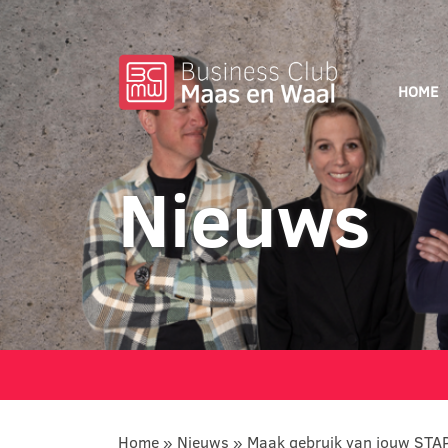
HOME
Nieuws
Home
»
Nieuws
»
Maak gebruik van jouw STA