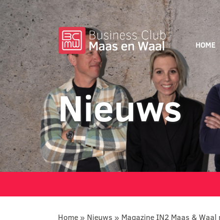
HOME
Nieuws
Home
»
Nieuws
»
Magazine IN2 Maas & Waal 