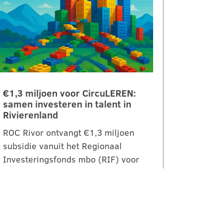
€1,3 miljoen voor CircuLEREN:
samen investeren in talent in
Rivierenland
ROC Rivor ontvangt €1,3 miljoen
subsidie vanuit het Regionaal
Investeringsfonds mbo (RIF) voor
het project CircuLEREN 2.0. Met
deze bijdrage…