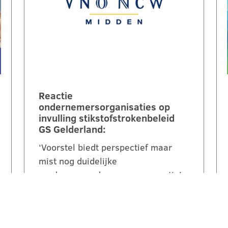
Reactie
ondernemersorganisaties op
invulling stikstofstrokenbeleid
GS Gelderland:
‘Voorstel biedt perspectief maar
mist nog duidelijke
randvoorwaarden en compensatie’.
Een brede coalitie van
ondernemersorganisaties uit
Gelderland reageert kritisch maar…