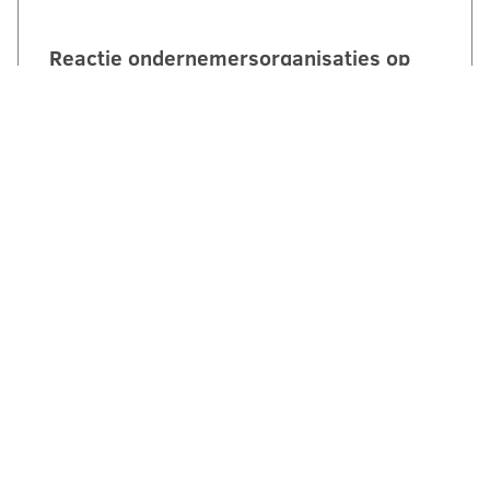
Reactie ondernemersorganisaties op
invulling stikstofstrokenbeleid GS
Gelderland:
‘Voorstel biedt perspectief maar mist nog
duidelijke randvoorwaarden en
compensatie’. Een brede coalitie van
ondernemersorganisaties uit Gelderland
reageert kritisch maar…
LEES VERDER