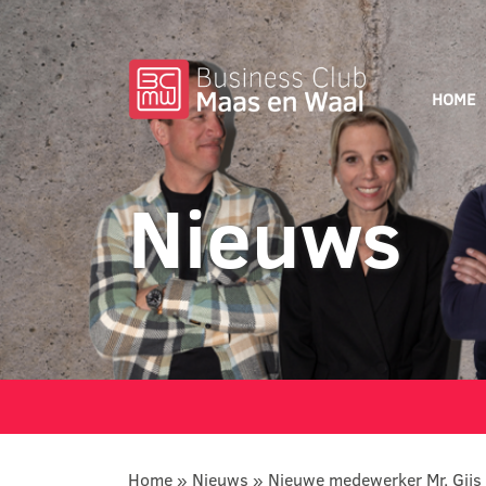
HOME
Nieuws
Home
»
Nieuws
»
Nieuwe medewerker Mr. Gij