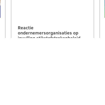
Reactie
ondernemersorganisaties op
invulling stikstofstrokenbeleid
GS Gelderland:
‘Voorstel biedt perspectief maar
mist nog duidelijke
randvoorwaarden en compensatie’.
Een brede coalitie van
ondernemersorganisaties uit
Gelderland reageert kritisch maar…
LEES VERDER