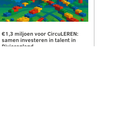
€1,3 miljoen voor CircuLEREN:
samen investeren in talent in
Rivierenland
ROC Rivor ontvangt €1,3 miljoen
subsidie vanuit het Regionaal
Investeringsfonds mbo (RIF) voor
het project CircuLEREN 2.0. Met
deze bijdrage…
LEES VERDER