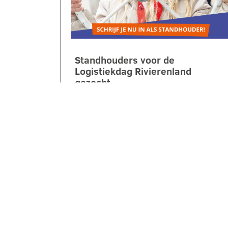
Standhouders voor de
Logistiekdag Rivierenland
gezocht
Op zaterdag 10 oktober 2026 laten
we jongeren ontdekken hoe leuk,
belangrijk en veelzijdig logistiek is.
Tijdens de 2e Logistiekdag
Rivierenland bij…
LEES VERDER