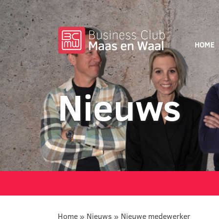
HOME
Nieuws
Home
»
Nieuws
»
Nieuwe medewerker