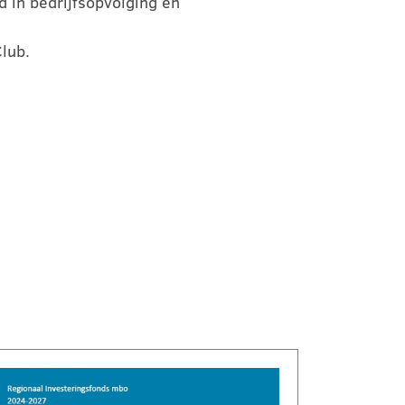
d in bedrijfsopvolging en
Club.