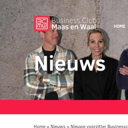
HOME
Nieuws
Home
»
Nieuws
»
Nieuwe voorzitter Business