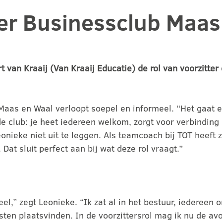
ter Businessclub Maas
rt van Kraaij (Van Kraaij Educatie) de rol van voorzitt
as en Waal verloopt soepel en informeel. “Het gaat eige
 de club: je heet iedereen welkom, zorgt voor verbinding
onieke niet uit te leggen. Als teamcoach bij TOT heeft 
at sluit perfect aan bij wat deze rol vraagt.”
veel,” zegt Leonieke. “Ik zat al in het bestuur, iedereen
ten plaatsvinden. In de voorzittersrol mag ik nu de av