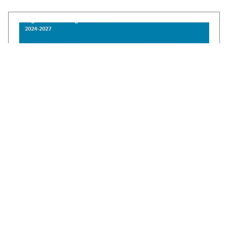
€1,3 miljoen voor CircuLEREN: samen
investeren in talent in Rivierenland
ROC Rivor ontvangt €1,3 miljoen subsidie