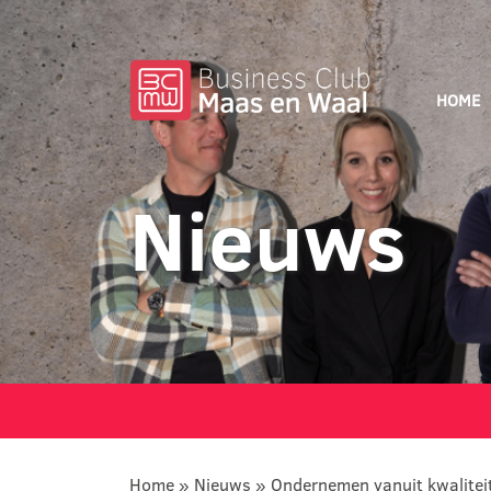
HOME
Nieuws
Home
»
Nieuws
»
Ondernemen vanuit kwalitei