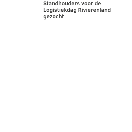
Standhouders voor de
Logistiekdag Rivierenland
gezocht
Op zaterdag 10 oktober 2026 laten
we jongeren ontdekken hoe leuk,
belangrijk en veelzijdig logistiek is.
Tijdens de 2e Logistiekdag
Rivierenland bij…
LEES VERDER