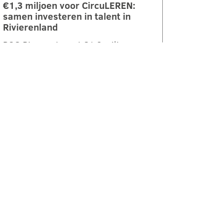
€1,3 miljoen voor CircuLEREN:
samen investeren in talent in
Rivierenland
ROC Rivor ontvangt €1,3 miljoen
subsidie vanuit het Regionaal
Investeringsfonds mbo (RIF) voor
het project CircuLEREN 2.0. Met
deze bijdrage…
LEES VERDER