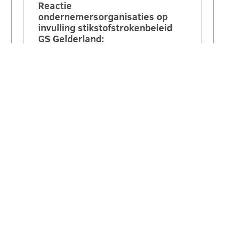
Reactie
ondernemersorganisaties op
invulling stikstofstrokenbeleid
GS Gelderland:
‘Voorstel biedt perspectief maar
mist nog duidelijke
randvoorwaarden en compensatie’.
Een brede coalitie van
ondernemersorganisaties uit
Gelderland reageert kritisch maar…
LEES VERDER