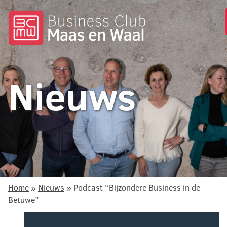
Nieuws
Home
»
Nieuws
»
Podcast “Bijzondere Business in de
Betuwe”