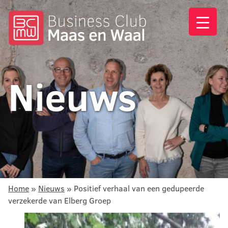
Nieuws
Home
»
Nieuws
»
Positief verhaal van een gedupeerde
verzekerde van Elberg Groep