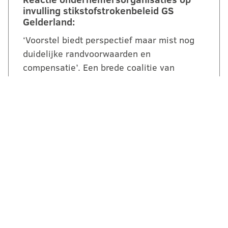
invulling stikstofstrokenbeleid GS
Gelderland:
‘Voorstel biedt perspectief maar mist nog
duidelijke randvoorwaarden en
compensatie’. Een brede coalitie van
ondernemersorganisaties uit Gelderland
reageert kritisch maar…
LEES VERDER