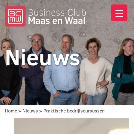
Nieuws
Home
»
Nieuws
»
Praktische bedrijfscursussen