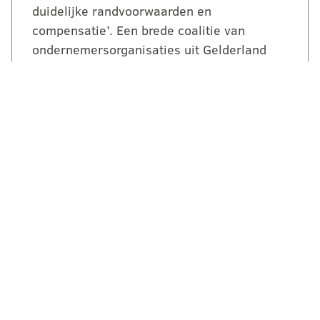
duidelijke randvoorwaarden en
compensatie’. Een brede coalitie van
ondernemersorganisaties uit Gelderland
reageert kritisch maar…
LEES VERDER