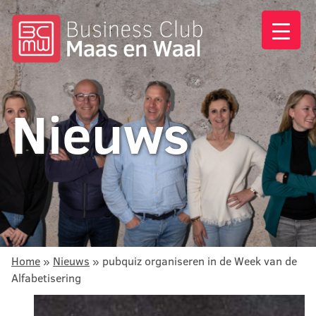
Nieuws
Home
»
Nieuws
»
pubquiz organiseren in de Week van de
Alfabetisering