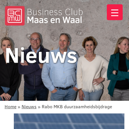
Nieuws
Home
»
Nieuws
»
Rabo MKB duurzaamheidsbijdrage