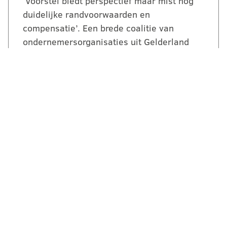
‘Voorstel biedt perspectief maar mist nog
duidelijke randvoorwaarden en
compensatie’. Een brede coalitie van
ondernemersorganisaties uit Gelderland
reageert kritisch maar…
LEES VERDER