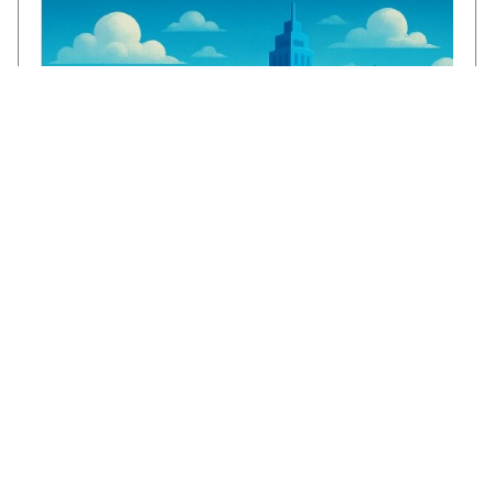
€1,3 miljoen voor CircuLEREN: samen
investeren in talent in Rivierenland
ROC Rivor ontvangt €1,3 miljoen subsidie
vanuit het Regionaal Investeringsfonds
mbo (RIF) voor het project CircuLEREN 2.0.
Met deze bijdrage…