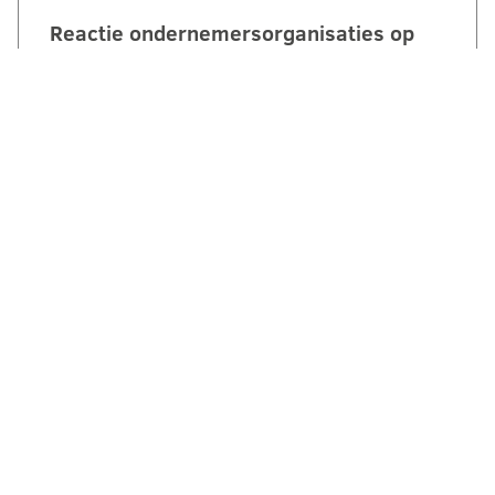
Reactie ondernemersorganisaties op
invulling stikstofstrokenbeleid GS
Gelderland:
‘Voorstel biedt perspectief maar mist nog
duidelijke randvoorwaarden en
compensatie’. Een brede coalitie van
ondernemersorganisaties uit Gelderland
reageert kritisch maar…
LEES VERDER