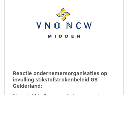
Reactie ondernemersorganisaties op
invulling stikstofstrokenbeleid GS
Gelderland:
‘Voorstel biedt perspectief maar mist nog
duidelijke randvoorwaarden en
compensatie’. Een brede coalitie van
ondernemersorganisaties uit Gelderland
reageert kritisch maar…