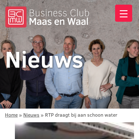
Nieuws
Home
»
Nieuws
»
RTP draagt bij aan schoon water