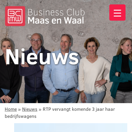
Nieuws
Home
»
Nieuws
»
RTP vervangt komende 3 jaar haar
bedrijfswagens