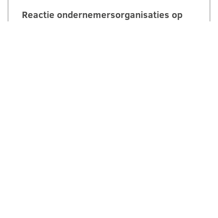
Reactie ondernemersorganisaties op
invulling stikstofstrokenbeleid GS
Gelderland:
‘Voorstel biedt perspectief maar mist nog
duidelijke randvoorwaarden en
compensatie’. Een brede coalitie van
ondernemersorganisaties uit Gelderland
reageert kritisch maar…
LEES VERDER