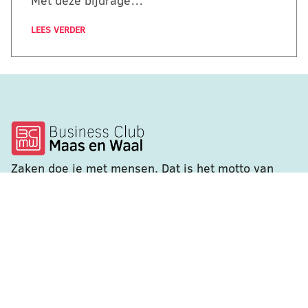
Met deze bijdrage…
LEES VERDER
Zaken doe je met mensen. Dat is het motto van
Businessclub Maas en Waal. Kom vrijblijvend
sfeer proeven.
Handige links
De club
Nieuws
Contact