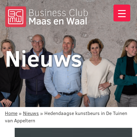
Nieuws
Home
»
Nieuws
»
Hedendaagse kunstbeurs in De Tuinen
van Appeltern