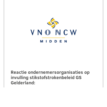
Reactie ondernemersorganisaties op
invulling stikstofstrokenbeleid GS
Gelderland:
‘Voorstel biedt perspectief maar mist nog
duidelijke randvoorwaarden en
compensatie’. Een brede coalitie van