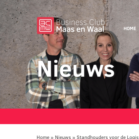
HOME
Nieuws
Home
»
Nieuws
»
Standhouders voor de Logis