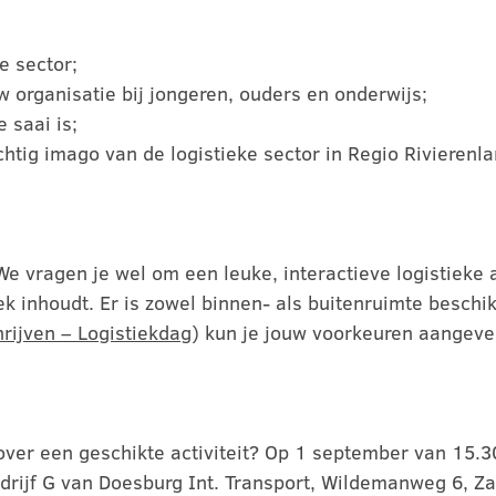
e sector;
w organisatie bij jongeren, ouders en onderwijs;
e saai is;
chtig imago van de logistieke sector in Regio Rivierenla
e vragen je wel om een leuke, interactieve logistieke a
ek inhoudt. Er is zowel binnen- als buitenruimte beschi
hrijven – Logistiekdag
) kun je jouw voorkeuren aangeve
n over een geschikte activiteit? Op 1 september van 15.
bedrijf G van Doesburg Int. Transport, Wildemanweg 6, 