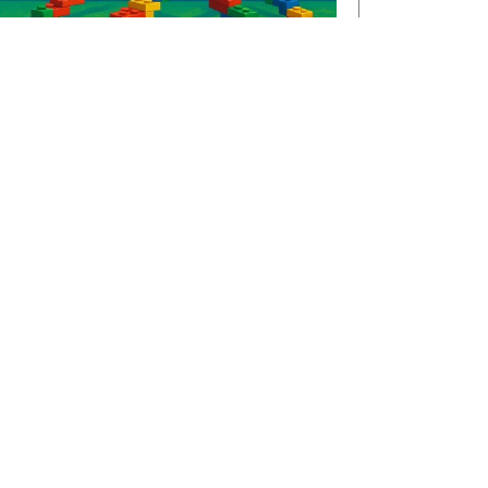
€1,3 miljoen voor CircuLEREN:
samen investeren in talent in
Rivierenland
ROC Rivor ontvangt €1,3 miljoen
subsidie vanuit het Regionaal
Investeringsfonds mbo (RIF) voor
het project CircuLEREN 2.0. Met
deze bijdrage…
LEES VERDER