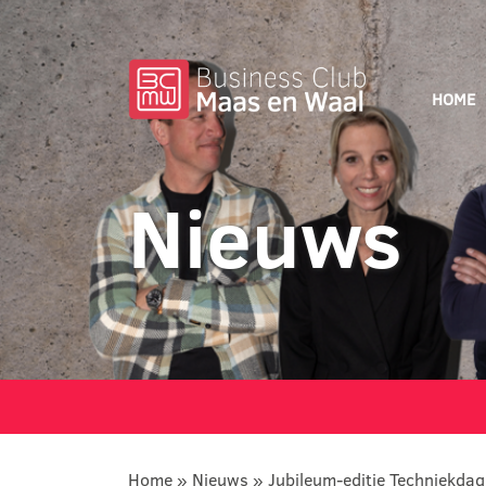
HOME
Nieuws
Home
»
Nieuws
»
Jubileum-editie Techniekda