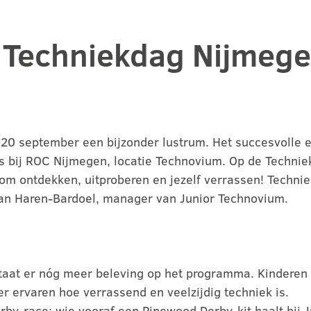
e Techniekdag Nijmeg
 20 september een bijzonder lustrum. Het succesvolle 
ts bij ROC Nijmegen, locatie Technovium. Op de Techni
m ontdekken, uitproberen en jezelf verrassen! Techniek 
 van Haren-Bardoel, manager van Junior Technovium.
 staat er nóg meer beleving op het programma. Kinderen
r ervaren hoe verrassend en veelzijdig techniek is.
erby-race: wie vooraf een Pinewood Derby-kit haalt bij 