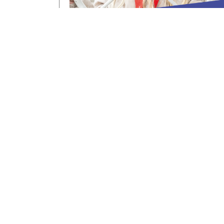
Standhouders voor de
Logistiekdag Rivierenland
gezocht
Op zaterdag 10 oktober 2026 laten
we jongeren ontdekken hoe leuk,
belangrijk en veelzijdig logistiek is.
Tijdens de 2e Logistiekdag
Rivierenland bij…
LEES VERDER