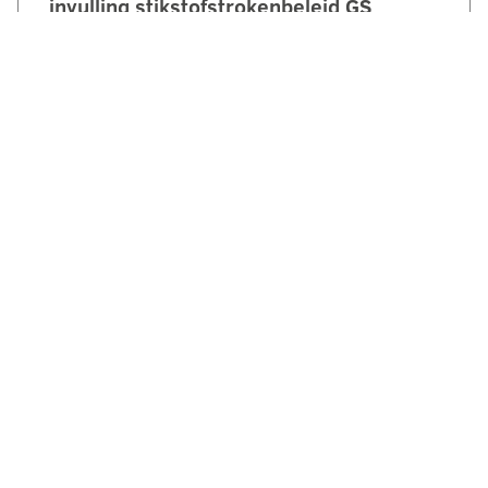
invulling stikstofstrokenbeleid GS
Gelderland:
‘Voorstel biedt perspectief maar mist nog
duidelijke randvoorwaarden en
compensatie’. Een brede coalitie van
ondernemersorganisaties uit Gelderland
reageert kritisch maar…
LEES VERDER