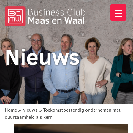
Nieuws
Home
»
Nieuws
»
Toekomstbestendig ondernemen met
duurzaamheid als kern